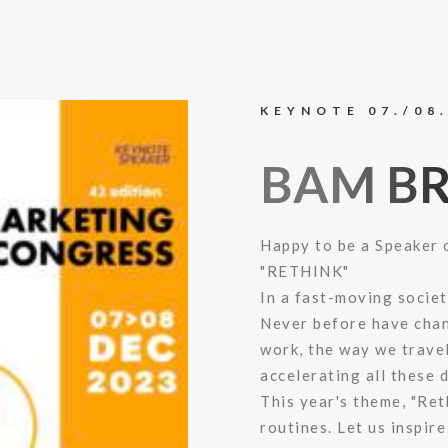
KEYNOTE 07./08
BAM BR
Happy to be a Speaker 
"RETHINK"
In a fast-moving societ
Never before have chan
work, the way we travel
accelerating all these 
This year's theme, "Ret
routines. Let us inspir